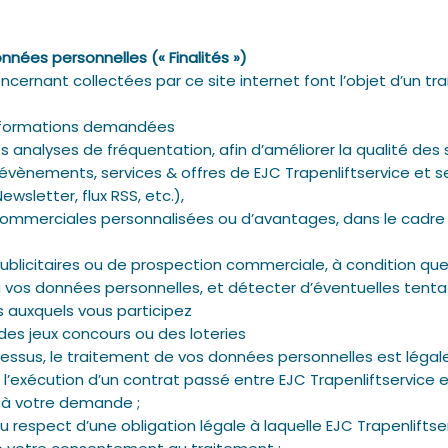
nnées personnelles (« Finalités »)
cernant collectées par ce site internet font l’objet d’un tr
 informations demandées
s analyses de fréquentation, afin d’améliorer la qualité des
 évènements, services & offres de EJC Trapenliftservice et s
wsletter, flux RSS, etc.),
 commerciales personnalisées ou d’avantages, dans le cadre
licitaires ou de prospection commerciale, à condition qu
à vos données personnelles, et détecter d’éventuelles tentat
 auxquels vous participez
es jeux concours ou des loteries
dessus, le traitement de vos données personnelles est léga
 à l’exécution d’un contrat passé entre EJC Trapenliftservic
 à votre demande ;
au respect d’une obligation légale à laquelle EJC Trapenliftse