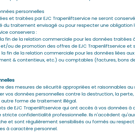
onnées personnelles
ées et traitées par EJC Trapenliftservice ne seront conser
té du traitement envisagé ou pour respecter une obligation l
rvice conservera :
fin de la relation commerciale pour les données traitées à
et/ou de promotion des offres de EJC Trapenliftservice et 
 fin de la relation commerciale pour les données liées aux
ement & contentieux, etc.) ou comptables (factures, bons d
nnelles
re des mesures de sécurité appropriées et raisonnables au 
r vos données personnelles contre la destruction, la perte, l
 autre forme de traitement illégal.
ts de EJC Trapenliftservice qui ont accès à vos données à 
 stricte confidentialité professionnelle. Ils n'accèdent qu'a
âche et sont régulièrement sensibilisés ou formés au respec
es à caractère personnel.