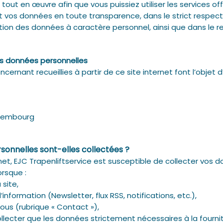
tout en œuvre afin que vous puissiez utiliser les services of
 vos données en toute transparence, dans le strict respect
tion des données à caractère personnel, ainsi que dans le r
s données personnelles
cernant recueillies à partir de ce site internet font l’obje
Luxembourg
onnelles sont-elles collectées ?
ternet, EJC Trapenliftservice est susceptible de collecter vo
rsque :
site,
nformation (Newsletter, flux RSS, notifications, etc.),
us (rubrique « Contact »),
collecter que les données strictement nécessaires à la fourn