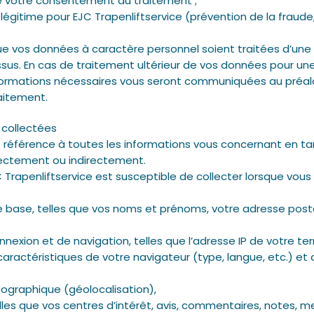
é votre consentement au traitement ;
égitime pour EJC Trapenliftservice (prévention de la fraude
 que vos données à caractère personnel soient traitées d’u
sus. En cas de traitement ultérieur de vos données pour une 
nformations nécessaires vous seront communiquées au préalabl
aitement.
 collectées
t référence à toutes les informations vous concernant en t
irectement ou indirectement.
Trapenliftservice est susceptible de collecter lorsque vous 
 base, telles que vos noms et prénoms, votre adresse posta
xion et de navigation, telles que l’adresse IP de votre term
caractéristiques de votre navigateur (type, langue, etc.) et 
ographique (géolocalisation),
les que vos centres d’intérêt, avis, commentaires, notes, m